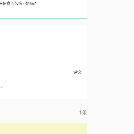
乐信息而苦恼不堪吗？
评论
-!
1条