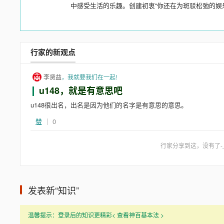
中感受生活的乐趣。创建初衷“你还在为斑驳松弛的娱
行家的新观点
李贤益
，我就要我们在一起!
u148，就是有意思吧
u148很出名，出名是因为他们的名字是有意思的意思。
赞
｜ 0
行家分享到这，没有了-_
发表新“知识”
.
温馨提示：登录后的知识更精彩< 查看神百基本法 >